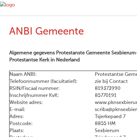
ANBI Gemeente
Algemene gegevens Protestanste Gemeente Sexbierum-
Protestantse Kerk in Nederland
Naam ANBI:
Protestantse Gem
Telefoonnummer (facultatief):
zie bij Contact
RSIN/Fiscaal nummer:
819373990
Inschrijfnummer KvK:
85770191
Website adres:
www.pknsexbierum
E-mail:
scriba@pknsexbie
Adres:
Tsjerkepaed 7
Postcode:
8855 HM
Plaats:
Sexbierum