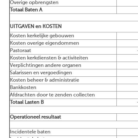
Overige opbrengsten
Totaal Baten A
2
UITGAVEN en KOSTEN
Kosten kerkelijke gebouwen
-
Kosten overige eigendommen
-1
Pastoraat
-1
Kosten kerkdiensten & activiteiten
-
Verplichtingen andere organen
-
Salarissen en vergoedingen
Kosten beheer & administratie
-
Bankkosten
-
Afdrachten door te zenden collecten
Totaal Lasten B
-2
Operationeel resultaat
Incidentele baten