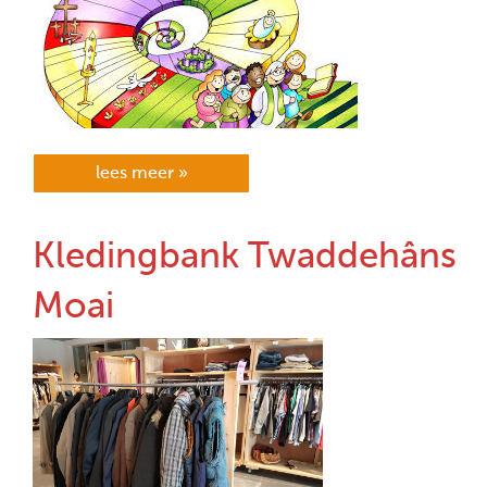
lees meer »
Kledingbank Twaddehâns
Moai