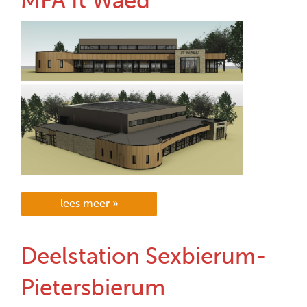
MFA It Waed
lees meer »
Deelstation Sexbierum-
Pietersbierum