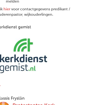
melden
lik
hier
voor contactgegevens predikant /
uderenpastor, wijkouderlingen.
erkdienst gemist
lassis Fryslân