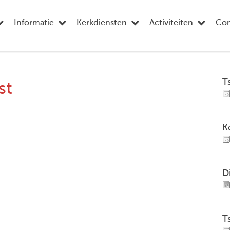
Informatie
Kerkdiensten
Activiteiten
Con
T
st
K
D
T