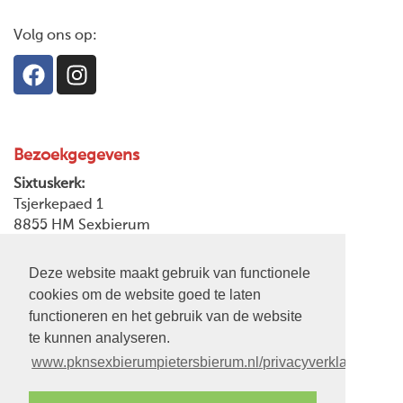
Volg ons op:
Bezoekgegevens
Sixtuskerk:
Tsjerkepaed 1
8855 HM Sexbierum
Postadres:
Deze website maakt gebruik van functionele
Tsjerkepaed 7
cookies om de website goed te laten
8855 HM Sexbierum
functioneren en het gebruik van de website
te kunnen analyseren.
Zaalgebouw:
www.pknsexbierumpietersbierum.nl/privacyverklaring
MFA It Waed
Skoalstrjitte 12