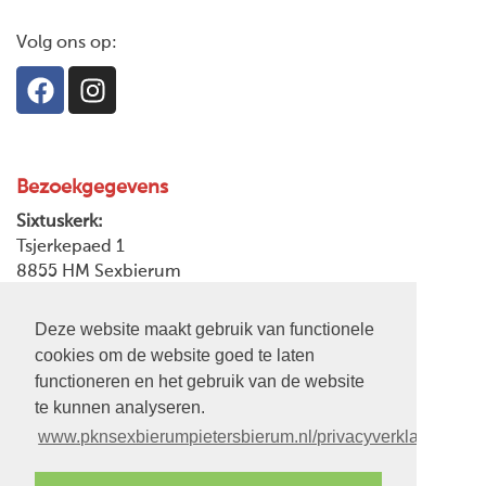
Volg ons op:
Bezoekgegevens
Sixtuskerk:
Tsjerkepaed 1
8855 HM Sexbierum
Postadres:
Deze website maakt gebruik van functionele
Tsjerkepaed 7
cookies om de website goed te laten
8855 HM Sexbierum
functioneren en het gebruik van de website
te kunnen analyseren.
Zaalgebouw:
www.pknsexbierumpietersbierum.nl/privacyverklaring
MFA It Waed
Skoalstrjitte 12